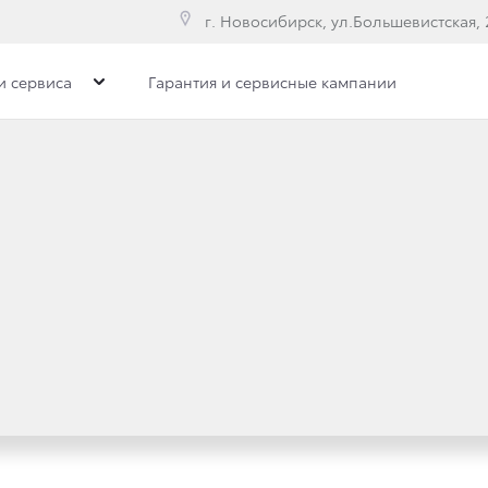
г. Новосибирск, ул.Большевистская, 
и сервиса
Гарантия и сервисные кампании
СКОЙ ПОДДЕРЖКИ
ся с нами! В совершенствовании нашего сервиса и авто