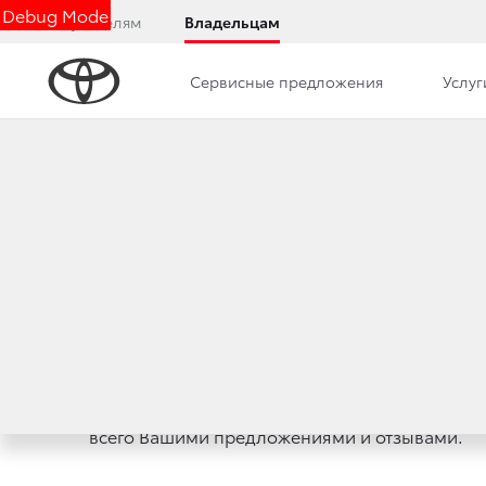
Debug Mode
Покупателям
Владельцам
Сервисные предложения
Услуг
СЛУЖБА КЛИЕНТ
Уважаемые Дамы и Господа!
Благодарим Вас, что находите время связать
всего Вашими предложениями и отзывами.