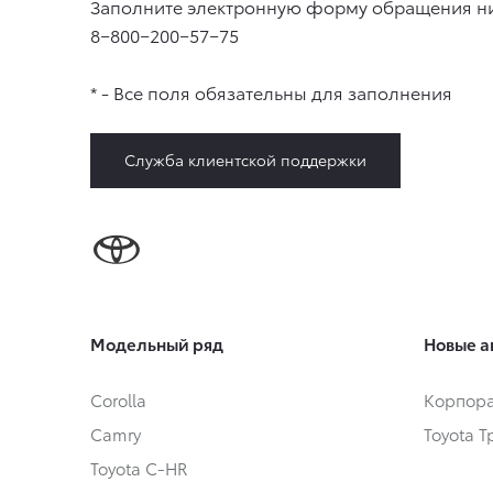
Заполните электронную форму обращения ни
8−800−200−57−75
* - Все поля обязательны для заполнения
Служба клиентской поддержки
Модельный ряд
Новые а
Corolla
Корпора
Camry
Toyota 
Toyota C-HR