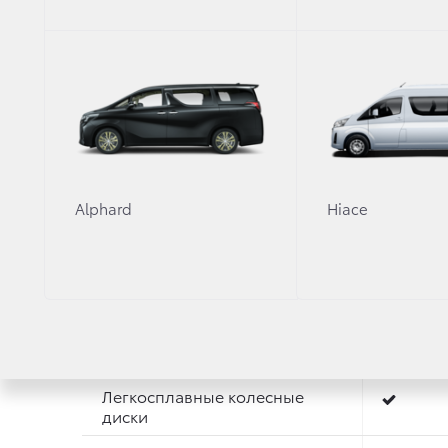
Полностью светодиодная
передняя оптика
Передние противотуманные
фары
Передние светодиодные
противотуманные фары
Частично светодиодные
задние фонари
Alphard
Hiace
Тонированные светодиодные
задние фонари
Задние светодиодные
указатели поворота с
последовательным
включение светодиодов
Легкосплавные колесные
диски