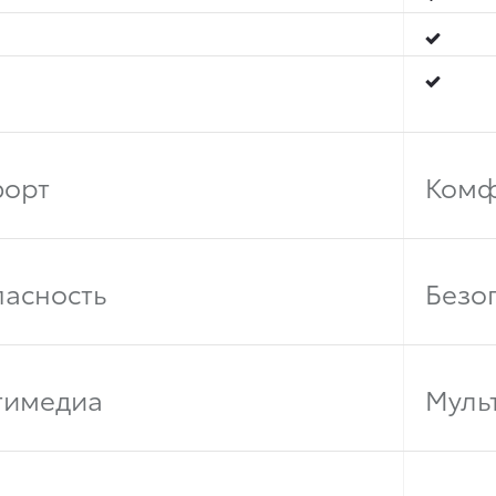
орт
Комф
пасность
Безо
тимедиа
Муль