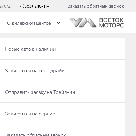
276/2
+7 (383) 246-11-11
Заказать обратный звонок
О дилерском центре
A C-HR
Получить консультацию по кредиту
Рассчитать кредит
Новые авто в наличии
Отправить заявку на Трейд-ин
Записаться на сервис
Записаться на тест-драйв
В наличии
Записаться на сервис
Отправить заявку на Трейд-ин
Отправить заявку на Трейд-ин
Заказать обратный звонок
Заказать обратный звонок
Записаться на сервис
Классный/Cool (Кул)
Заказать обратный звонок