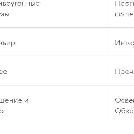
ивоугонные
Прот
емы
сист
рьер
Инте
ее
Проч
щение и
Осве
р
Обзо