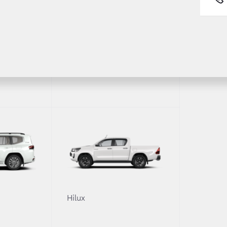
равнить
Сравнить
Сравни
Fortuner
1
-HR
Toyota C
й/Hot (Хот)
Toyot
 Бензин 91
/ Вариатор / 4x2
2,0 л. /
ерьер
Экст
0
Hilux