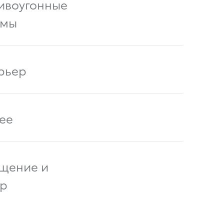
ивоугонные
емы
рьер
ее
щение и
р