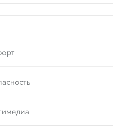
орт
пасность
тимедиа