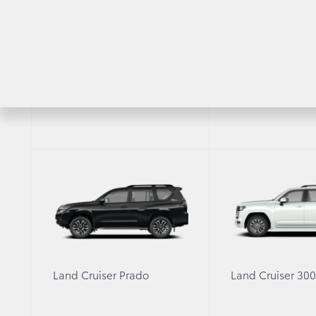
С
RAV4
Highlander
Характеристики
Оснащение
Выбрано 2
Toyota C
комплектации
Круто
2,0 л. /
Экстерьер
Экст
Land Cruiser Prado
Land Cruiser 30
Контрастно окрашенный
кузов с крышей черного цвета