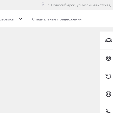
г. Новосибирск, ул.Большевистская, 
сервисы
Специальные предложения
ЕКТАЦИИ И ЦЕНЫ TOYOT
Коробка передач
Привод
Вариатор
Toyota C-HR
/Hot (Хот)
Toyota Gazoo Racing