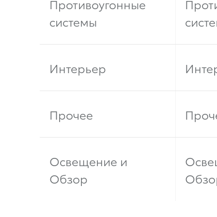
Противоугонные
Прот
системы
сист
Интерьер
Инте
Прочее
Проч
Освещение и
Осве
Обзор
Обзо