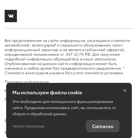
Вся представленная на сайте информация, касающаяся стоимости
автомобилей, аксессуаров* и сервисного обслуживания, носит
информационный характер и не является публичной офертой,
определяемой положениями ст. 437 (2) ГК РФ. Для получения
подробной информации обращайтесь в наши автосалоны.
Опубликованная на данном сайте информация может быть
изменена в любое время без предварительного уведомления. *
Стоимость аксессуаров указана без учета стоимости установки.
Правовая информация
×
Изменить настройку cookies
Мы используем файлы cookie
Сбросить cookie
Это необходимо для полноценного функционирования
сайта. Продолжая использовать сайт, вы соглашаетесь со
сбором и обработкой данных.
©
2026
ООО "Восток-Моторс"
Согласен
Читать полностью
Работает на технологиях
TradeDealer