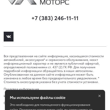
+7 (383) 246-11-11
Вся представленная на сайте информация, касающаяся стоимости
автомобилей, аксессуаров* и сервисного обслуживания, носит
информационный характер и не является публичной офертой,
определяемой положениями ст. 437 (2) ГК РФ. Для получения
подробной информации обращайтесь в наши автосалоны.
Опубликованная на данном сайте информация может быть
изменена в любое время без предварительного уведомления. *
Стоимость аксессуаров указана без учета стоимости установки.
Правовая информация
×
Изменить настройку cookies
Мы используем файлы cookie
Сбросить cookie
Это необходимо для полноценного функционирования
сайта. Продолжая использовать сайт, вы соглашаетесь со