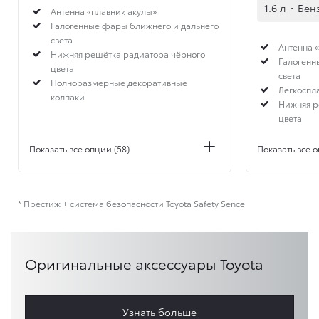
1.6 л
·
Бен
Антенна «плавник акулы»
Галогенные фары ближнего и дальнего
света
Антенна 
Нижняя решётка радиатора чёрного
Галогенн
цвета
света
Полноразмерные декоративные
Легкоспл
колпаки
Нижняя р
цвета
Показать все опции (58)
Показать все о
* Престиж + система безопасности Toyota Safety Sence
Оригинальные аксессуары Toyota
Узнать больше